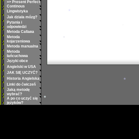
=> Present Perfect
Continous
Lingwistyka
Jak działa mózg?
Pytania i
*
odpowiedzi
Metoda Callana
Metoda
*
kojarzeniowa
*
Metoda manualna
*
Metoda
łańcuchowa
Języki obce
Angielski w USA
JAK SIĘ UCZYĆ?
Historia Angielska
Linki do ćwiczeń
Jaką metodę
*
wybrać?
A po co uczyć się
języków?
*