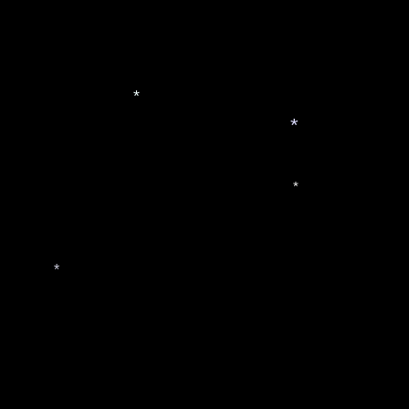
*
*
*
*