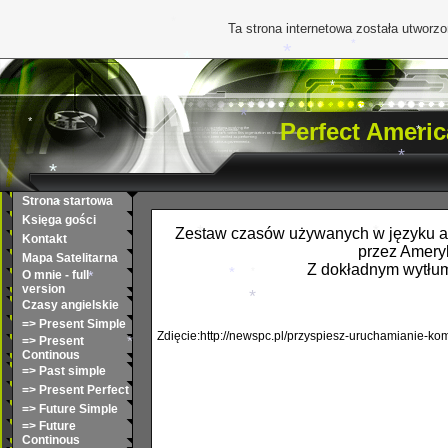
Ta strona internetowa została utworz
*
*
*
*
*
Perfect Americ
*
*
*
*
Strona startowa
*
Księga gości
*
Zestaw czasów używanych w języku an
Kontakt
przez Amery
*
Mapa Satelitarna
*
Z dokładnym wytłum
O mnie - full
version
*
*
Czasy angielskie
*
=> Present Simple
*
Zdięcie:http://newspc.pl/przyspiesz-uruchamianie-k
=> Present
*
Continous
*
=> Past simple
=> Present Perfect
=> Future Simple
=> Future
Continous