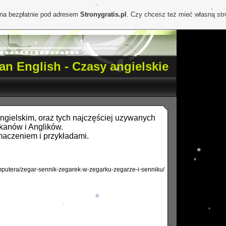
*
*
ona bezpłatnie pod adresem
Stronygratis.pl
. Czy chcesz też mieć własną st
*
*
*
*
*
an English - Czasy angielskie
*
gielskim, oraz tych najczęściej uzywanych
kanów i Anglików.
aczeniem i przykładami.
*
omputera/zegar-sennik-zegarek-w-zegarku-zegarze-i-senniku/
*
*
*