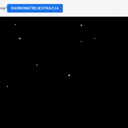
*
ronę?
DARMOWA REJESTRACJA
*
*
*
*
*
*
*
*
*
*
*
*