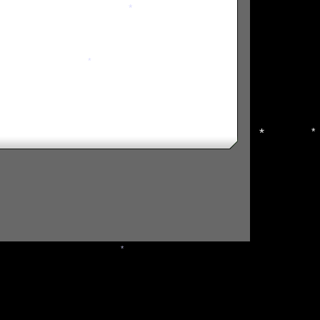
*
*
*
*
*
*