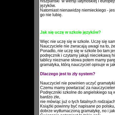
hiszpański w wersji latynoskiej i europejs
języków.
Natomiast nienawidzę niemieckiego - jest 
go nie lubię.
Jak się uczę w szkole języków?
Więc nie uczę się w szkole. Uczę się s
Nauczyciele nie zwracają uwagi na to, ż
Ponadto, nie uczę się w szkole bo tam j
podręcznik i czytamy jakąś nieciekawą hi
tablicy nieznane słowa potem mamy parę r
gramatyka, którą nauczyciel opisuje w j
Dlaczego jest to zły system?
Nauczyciel nie powinien uczyć gramatyki
Czemu mamy powtarzać za nauczycielem 
Podręczniki szkolne do angielskiego są w
bardzo złe,
nie mówiąc już o tych fatalnych rodzajac
Książki powinny być napisane po polsku, 
dobrze wytłumaczoną gramatykę, no i jak 