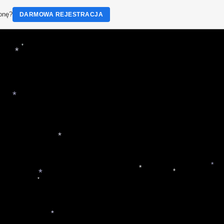
ronę?
DARMOWA REJESTRACJA
*
*
*
*
*
*
*
*