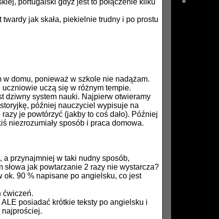
kiej, portugalski gdyż jest to połączenie kilku
*
twardy jak skała, piekielnie trudny i po prostu
*
*
am w domu, ponieważ w szkole nie nadążam.
e uczniowie uczą się w różnym tempie.
est dziwny system nauki. Najpierw otwieramy
storyjkę, później nauczyciel wypisuje na
azy je powtórzyć (jakby to coś dało). Później
akiś niezrozumiały sposób i praca domowa.
, a przynajmniej w taki nudny sposób,
słowa jak powtarzanie 2 razy nie wystarcza?
 ok. 90 % napisane po angielsku, co jest
h ćwiczeń.
ALE posiadać krótkie teksty po angielsku i
najprościej.