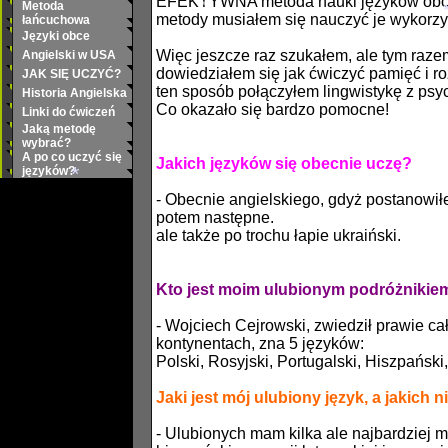
EFEKTYWNA metoda nauki języków obcych
*
Metoda
metody musiałem się nauczyć je wykorzys
łańcuchowa
*
*
Języki obce
Więc jeszcze raz szukałem, ale tym raze
Angielski w USA
dowiedziałem się jak ćwiczyć pamięć i r
JAK SIĘ UCZYĆ?
*
ten sposób połączyłem lingwistykę z psy
Historia Angielska
Co okazało się bardzo pomocne!
Linki do ćwiczeń
Jaką metodę
wybrać?
A po co uczyć się
Jakich języków się obecnie uczę?
języków?
- Obecnie angielskiego, gdyż postanowił
potem następne.
*
ale także po trochu łapie ukraiński.
Kto jest moim ulubionym podróżnikie
- Wojciech Cejrowski, zwiedził prawie cał
kontynentach, zna 5 języków:
Polski, Rosyjski, Portugalski, Hiszpański
Jaki jest mój ulubiony język, a jakich n
- Ulubionych mam kilka ale najbardziej m