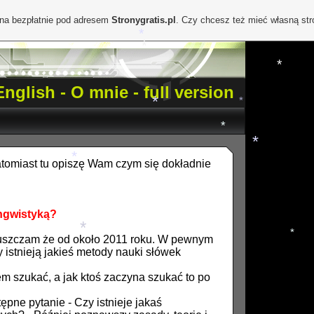
*
ona bezpłatnie pod adresem
Stronygratis.pl
. Czy chcesz też mieć własną st
*
*
*
nglish - O mnie - full version
*
*
*
*
natomiast tu opiszę Wam czym się dokładnie
*
*
*
ingwistyką?
ypuszczam że od około 2011 roku. W pewnym
*
istnieją jakieś metody nauki słówek
*
 szukać, a jak ktoś zaczyna szukać to po
pne pytanie - Czy istnieje jakaś