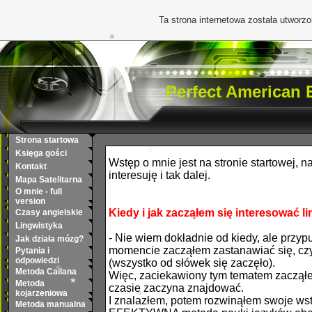
Ta strona internetowa została utworz
*
Perfect American E
*
*
Strona startowa
Księga gości
Wstęp o mnie jest na stronie startowej, 
Kontakt
interesuję i tak dalej.
*
Mapa Satelitarna
O mnie - full
version
Kiedy i jak zacząłem się interesować l
Czasy angielskie
Lingwistyka
- Nie wiem dokładnie od kiedy, ale prz
Jak działa mózg?
momencie zacząłem zastanawiać się, czy 
Pytania i
odpowiedzi
(wszystko od słówek się zaczęło).
Metoda Callana
Więc, zaciekawiony tym tematem zacząłem
Metoda
czasie zaczyna znajdować.
kojarzeniowa
I znalazłem, potem rozwinąłem swoje wstę
Metoda manualna