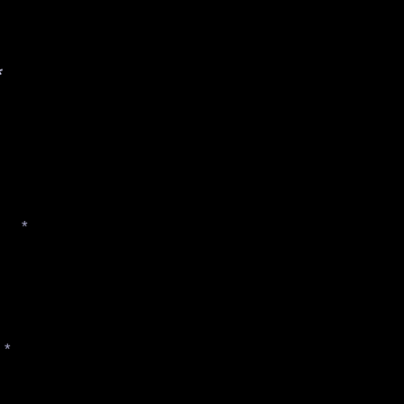
*
*
*