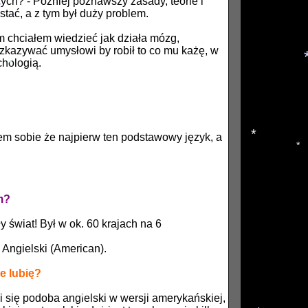
? - Później poznawszy zasady, teorie i
*
tać, a z tym był duży problem.
m chciałem wiedzieć jak działa mózg,
*
ozkazywać umysłowi by robił to co mu każę, w
chologią.
*
*
em sobie że najpierw ten podstawowy język, a
*
*
m?
y świat! Był w ok. 60 krajach na 6
, Angielski (American).
ie lubię?
i się podoba angielski w wersji amerykańskiej,